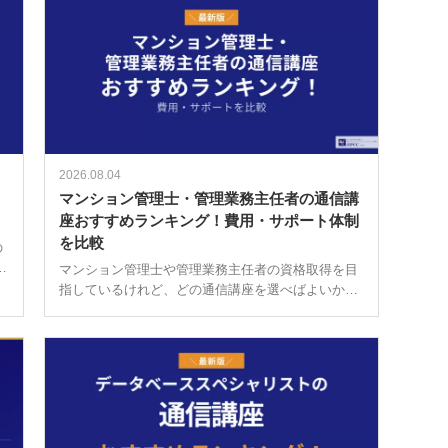
2026.08.04
マンション管理士・管理業務主任者の通信講
座おすすめランキング！費用・サポート体制
を比較
の
助
マンション管理士や管理業務主任者の資格取得を目
お
指しているけれど、どの通信講座を選べばよいか迷
座
っていませんか。 費用は講座によって大きく異な
り、数万円台から20万円を超えるものまで幅広く存
在します。合格率は試験の難易度から […]