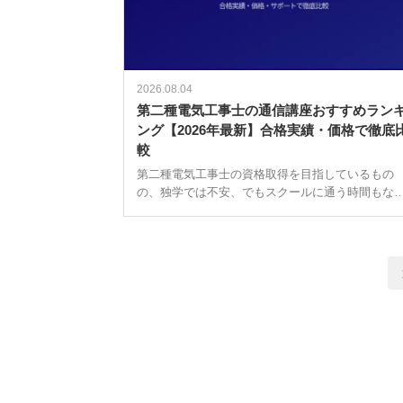
2026.08.04
第二種電気工事士の通信講座おすすめラン
ング【2026年最新】合格実績・価格で徹底
較
第二種電気工事士の資格取得を目指しているもの
の、独学では不安、でもスクールに通う時間もな
い、という人もいるのではないでしょうか。そん
ときに頼りになるのが通信講座です。 費用の目安
投
しては、テキスト中心のシンプルなコース […]
稿
ナ
ビ
ゲ
ー