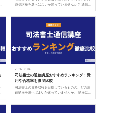
い
通信講座を選べばよいか迷っていませんか？ 通信講
く
座の費用は講座によって大きく異なり、およそ3万
強
円台から30万円以上まで幅があります。 取得できる
資格の種類も、民間資格から国家 […]
2026.08.04
的
司法書士の通信講座おすすめランキング！費
用や合格率を徹底比較
を
司法書士の資格取得を目指しているものの、どの通
迷
信講座を選べばよいか迷っていませんか。 講座によ
座
って受講料は5万円台から30万円超まで幅広く、サ
ポート体制や教材の充実度も大きく異なります。 筆
者自身、かつて資格取得の際に数 […]