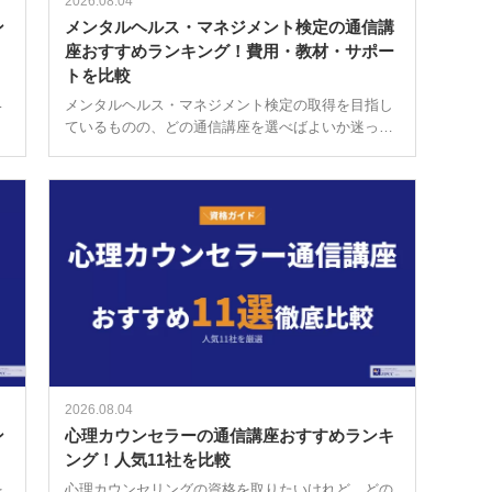
2026.08.04
ン
メンタルヘルス・マネジメント検定の通信講
座おすすめランキング！費用・教材・サポー
トを比較
、
て
メンタルヘルス・マネジメント検定の取得を目指し
幅
ているものの、どの通信講座を選べばよいか迷って
ー
いる方も多いのではないでしょうか。 通信講座の費
用は講座によって異なり、おおよそ1万円台から4万
円台まで幅広い選択肢があります。 […]
2026.08.04
ン
心理カウンセラーの通信講座おすすめランキ
ング！人気11社を比較
を
心理カウンセリングの資格を取りたいけれど、どの