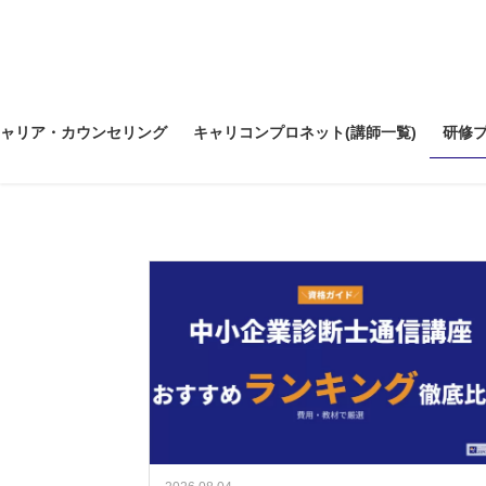
コ
ナ
ン
ビ
テ
ゲ
ン
ー
ツ
シ
ャリア・カウンセリング
キャリコンプロネット(講師一覧)
研修
へ
ョ
ス
ン
キ
に
ッ
移
プ
動