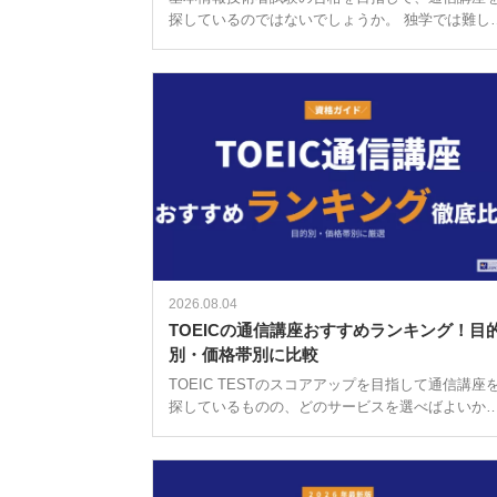
探しているのではないでしょうか。 独学では難し
と感じていたり、忙しい社会人や学生でも効率よ
学びたいと考えている方にとって、通信講座は心
い選択肢です。 受講費用の相場はお […]
2026.08.04
TOEICの通信講座おすすめランキング！目
別・価格帯別に比較
TOEIC TESTのスコアアップを目指して通信講座
探しているものの、どのサービスを選べばよいか
っている人も多いのではないでしょうか。 通信講
の費用は、短期集中コースで1万円台のものから、
長期サポート付きのプランで […]